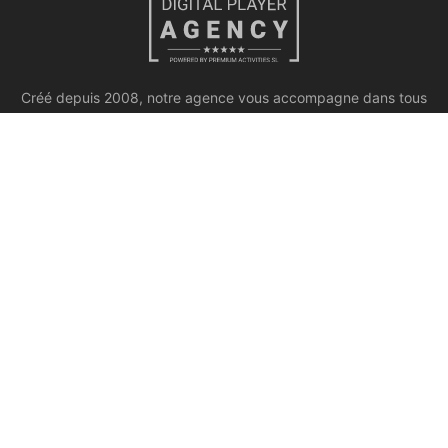
Créé depuis 2008, notre agence vous accompagne dans tous
vos besoin en marketing, web, stratégie de développement
commercial, design.
PAGES
Notre agence
Marketing global
Gestion de la communication et des relations publiques
Développement commercial
Contact
Print
Site Web
Glossaire marketing