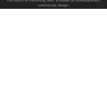
vos besoin en marketing, web, stratégie de développement
commercial, design.
PAGES
Notre agence
Marketing global
Gestion de la communication et des relations publiques
Développement commercial
Contact
Print
Site Web
Glossaire marketing
CONTACT INFOS
Contactez-nous