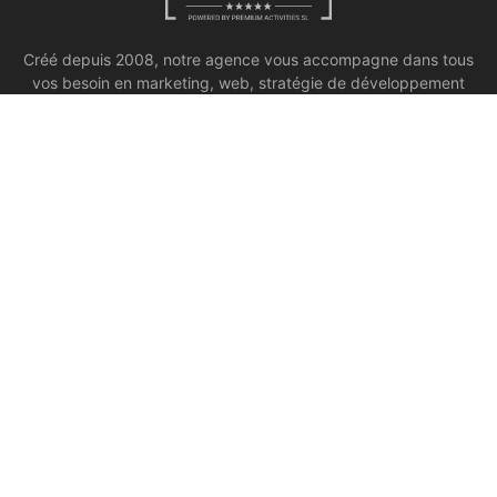
Créé depuis 2008, notre agence vous accompagne dans tous
vos besoin en marketing, web, stratégie de développement
commercial, design.
PAGES
Notre agence
Marketing global
Gestion de la communication et des relations publiques
Développement commercial
Contact
Print
Site Web
Glossaire marketing
CONTACT INFOS